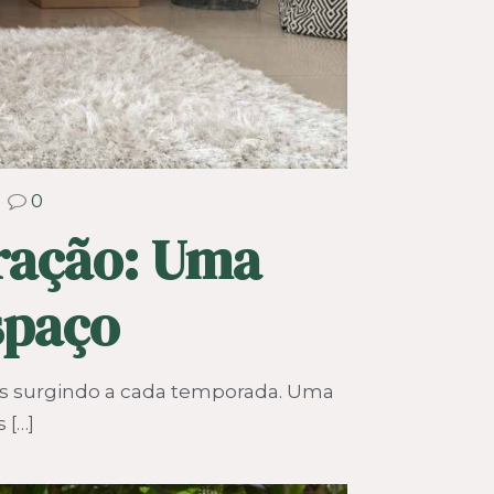
0
ração: Uma
spaço
as surgindo a cada temporada. Uma
s
[…]