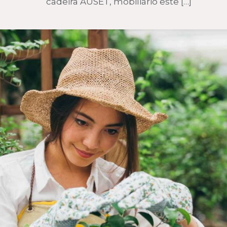
cadeira AUSET, mobiliário este
[…]