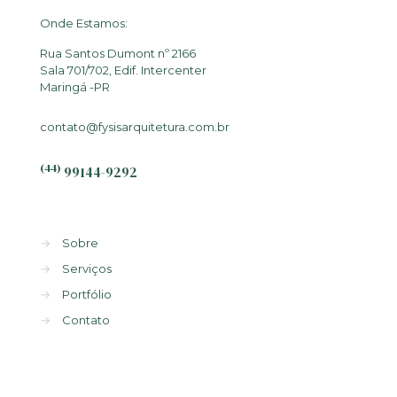
Onde Estamos:
Rua Santos Dumont nº 2166
Sala 701/702, Edif. Intercenter
Maringá -PR
contato@fysisarquitetura.com.br
(44)
99144-9292
→
Sobre
→
Serviços
→
Portfólio
→
Contato