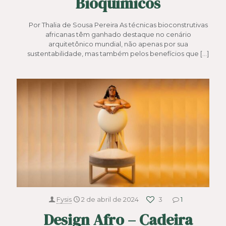
Bioquímicos
Por Thalia de Sousa Pereira As técnicas bioconstrutivas
africanas têm ganhado destaque no cenário
arquitetônico mundial, não apenas por sua
sustentabilidade, mas também pelos benefícios que
[…]
Fysis
2 de abril de 2024
3
1
Design Afro – Cadeira