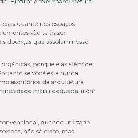
de “
Biofilia
” e “
Neuroarquitetura
”
enciais quanto nos espaços
elementos vão te trazer
ais doenças que assolam nosso
 orgânicas, porque elas além de
Portanto se você está numa
mo escritórios de arquitetura
 luminosidade mais adequada, além
 convencional, quando utilizado
toxinas, não só disso, mas