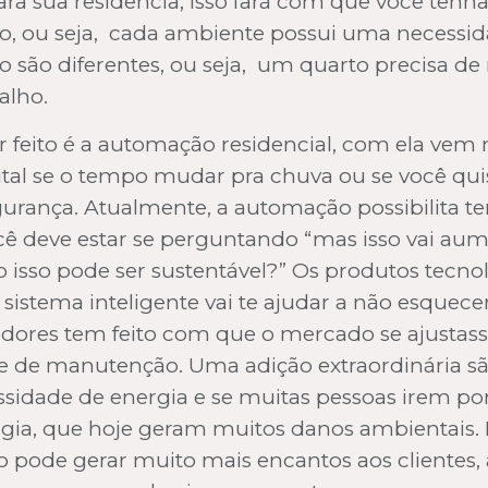
ra sua residência, isso fará com que você tenha
o, ou seja, cada ambiente possui uma necessid
o são diferentes, ou seja, um quarto precisa d
alho.
 feito é a automação residencial, com ela ve
tal se o tempo mudar pra chuva ou se você quis
gurança. Atualmente, a automação possibilita te
 você deve estar se perguntando “mas isso vai
o isso pode ser sustentável?” Os produtos tecn
istema inteligente vai te ajudar a não esquece
idores tem feito com que o mercado se ajustas
e de manutenção. Uma adição extraordinária são
ssidade de energia e se muitas pessoas irem po
rgia, que hoje geram muitos danos ambientais. 
co pode gerar muito mais encantos aos clientes,