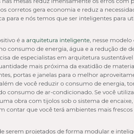
os nas mesas reduz imensamente os erros com pe
rios corretos gera economia e reduz a necessida
a para e nós temos que ser inteligentes para uti
sitivo é a
arquitetura inteligente
, nesse modelo 
no consumo de energia, água e a redução de de
isa de especialistas em arquitetura sustentável 
quantidade mais próxima da exatidão de materiai
s, portas e janelas para o melhor aproveitame
o além de você reduzir o consumo de energia, to
do consumo de ar-condicionado. Se você utiliz
r uma obra com tijolos sob o sistema de encaixe
sem contar que você terá ambientes mais frescos
de serem projetados de forma modular e intelige