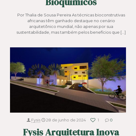
Bioquímicos
Por Thalia de Sousa Pereira As técnicas bioconstrutivas
africanas têm ganhado destaque no cenário
arquitetônico mundial, não apenas por sua
sustentabilidade, mas também pelos benefícios que
[…]
Fysis
28 de junho de 2024
1
0
Fysis Arquitetura Inova