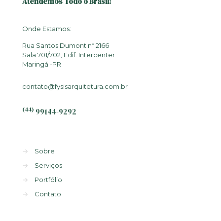
Atendemos Todo o Brasil!
Onde Estamos:
Rua Santos Dumont nº 2166
Sala 701/702, Edif. Intercenter
Maringá -PR
contato@fysisarquitetura.com.br
(44)
99144-9292
→
Sobre
→
Serviços
→
Portfólio
→
Contato