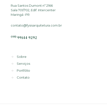
Rua Santos Dumont nº 2166
Sala 701/702, Edif. Intercenter
Maringá -PR
contato@fysisarquitetura.com.br
(44)
99144-9292
→
Sobre
→
Serviços
→
Portfólio
→
Contato