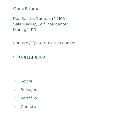
Onde Estamos:
Rua Santos Dumont nº 2166
Sala 701/702, Edif. Intercenter
Maringá -PR
contato@fysisarquitetura.com.br
(44)
99144-9292
→
Sobre
→
Serviços
→
Portfólio
→
Contato