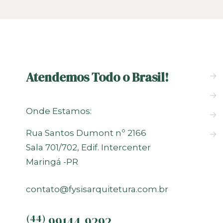
Atendemos Todo o Brasil!
→
→
Onde Estamos:
→
Rua Santos Dumont nº 2166
→
Sala 701/702, Edif. Intercenter
Maringá -PR
contato@fysisarquitetura.com.br
(44)
99144-9292