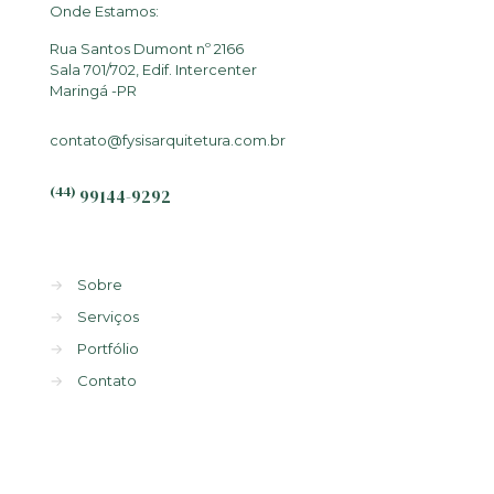
Onde Estamos:
Rua Santos Dumont nº 2166
Sala 701/702, Edif. Intercenter
Maringá -PR
contato@fysisarquitetura.com.br
(44)
99144-9292
→
Sobre
→
Serviços
→
Portfólio
→
Contato