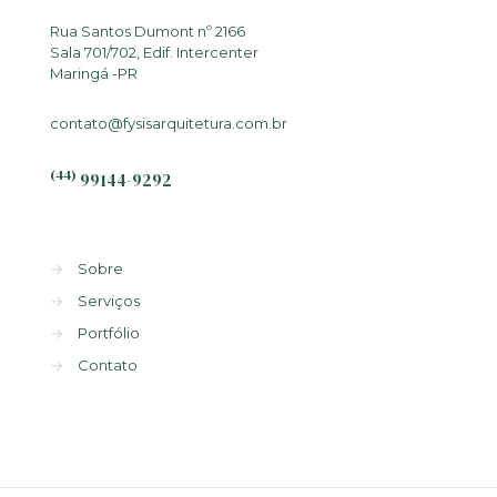
Rua Santos Dumont nº 2166
Sala 701/702, Edif. Intercenter
Maringá -PR
contato@fysisarquitetura.com.br
(44)
99144-9292
→
Sobre
→
Serviços
→
Portfólio
→
Contato