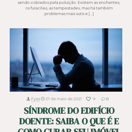
sendo cobrados pela poluição. Existem as enchentes,
os furacões, as tempestades, mas há também
problemas mais sutis e
[…]
Fysis
27 de maio de 2021
9
0
SÍNDROME DO EDIFÍCIO
DOENTE: SAIBA O QUE É E
COMO CURAR SEU IMÓVEL