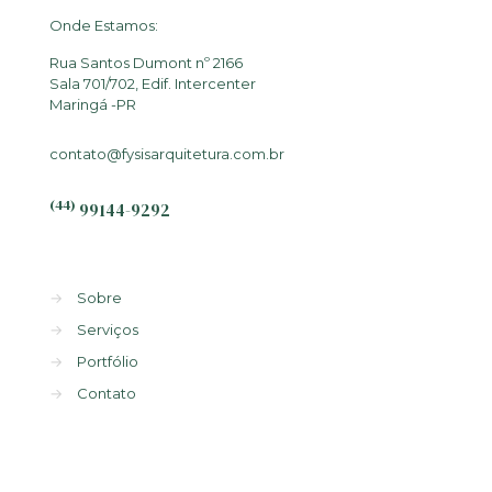
Onde Estamos:
Rua Santos Dumont nº 2166
Sala 701/702, Edif. Intercenter
Maringá -PR
contato@fysisarquitetura.com.br
(44)
99144-9292
→
Sobre
→
Serviços
→
Portfólio
→
Contato