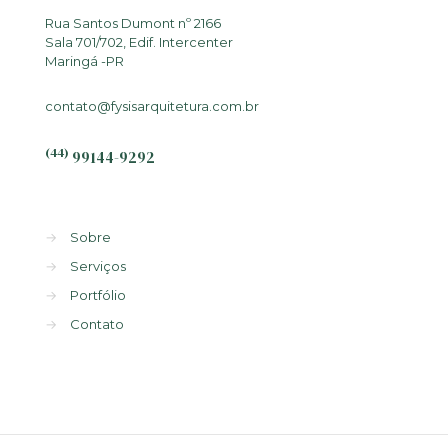
Rua Santos Dumont nº 2166
Sala 701/702, Edif. Intercenter
Maringá -PR
contato@fysisarquitetura.com.br
(44)
99144-9292
→
Sobre
→
Serviços
→
Portfólio
→
Contato