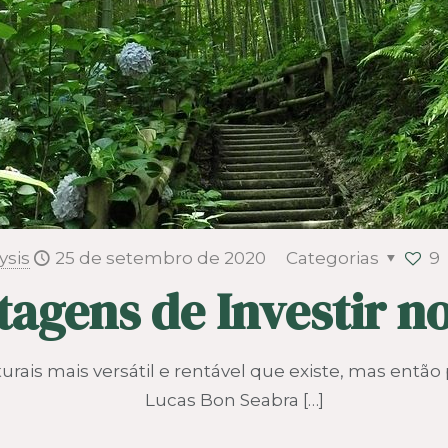
ysis
25 de setembro de 2020
Categorias
9
tagens de Investir 
is mais versátil e rentável que existe, mas então p
Lucas Bon Seabra
[…]