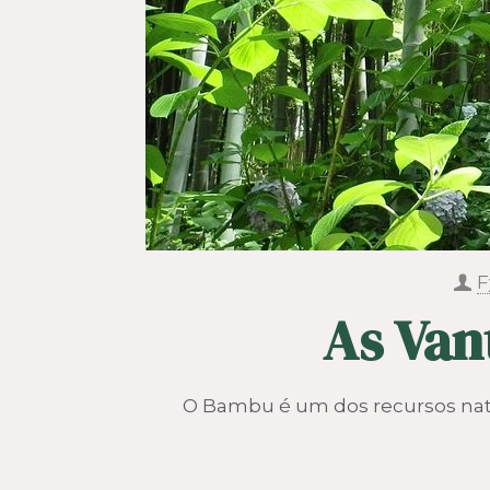
F
As Van
O Bambu é um dos recursos natura