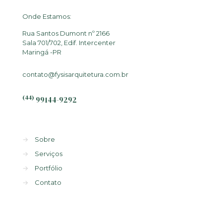
Onde Estamos:
Rua Santos Dumont nº 2166
Sala 701/702, Edif. Intercenter
Maringá -PR
contato@fysisarquitetura.com.br
(44)
99144-9292
→
Sobre
→
Serviços
→
Portfólio
→
Contato